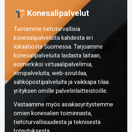
Konesalipalvelut
Tuotamme tietoturvallisia
konesalipalveluita kahdesta eri
lokaatiosta Suomessa. Tarjoamme
konesalipalveluita laidasta laitaan,
esimerkiksi virtuaalipalvelimia,
nimipalveluita, web-sivutilaa,
sähköpostipalveluita ja vaikkapa tilaa
yrityksen omille palvelinlaitteistoille.
Vastaamme myös asiakasyritystemme
omien konesalien toiminnasta,
tietoturvallisuudesta ja teknisestä
toteutuksesta.