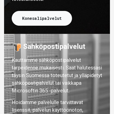
Konesalipalvelut
Sähköpostipalvelut
Kauttamme sähköpostipalvelut
tarpeidenne mukaisesti. Saat halutessasi
täysin Suomessa toteutetut ja ylläpidetyt
sähköpostipalvelut tai vaikkapa
Microsoftin 365 -palvelut.
Hoidamme palvelulle tarvittavat
lisenssit, palvelun käyttöönoton,