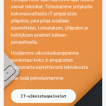
olevat tekniikat. Toteutamme yrityksille
kokonaisvaltaista IT-ympäristön
ylläpitoa, joka pitää sisällään
suunnittelun, toteutuksen, ylläpidon ja
kehityksen avaimet käteen -
periaatteella.
Hoidamme ulkoistuskumppanina
puolestasi koko it-ympäristön
riippumatta käytettävistä tekniikoista.
Lue lisää palveluistamme:
IT-ulkoistuspalvelut