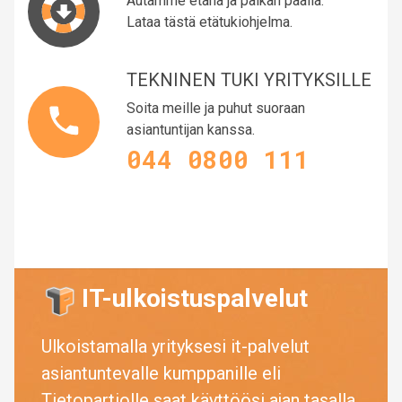
Autamme etänä ja paikan päällä.
Lataa tästä etätukiohjelma.
TEKNINEN TUKI YRITYKSILLE
Soita meille ja puhut suoraan
asiantuntijan kanssa.
044 0800 111
IT-ulkoistuspalvelut
Ulkoistamalla yrityksesi it-palvelut
asiantuntevalle kumppanille eli
Tietopartiolle saat käyttöösi ajan tasalla