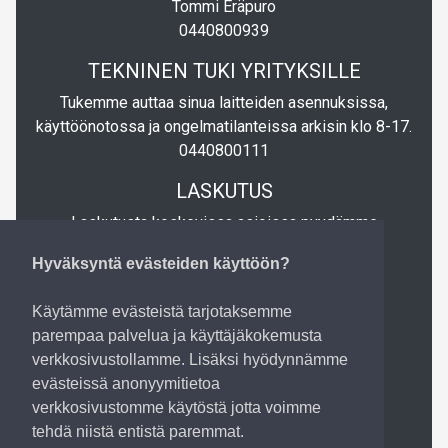
Tommi Eräpuro
0440800939
TEKNINEN TUKI YRITYKSILLE
Tukemme auttaa sinua laitteiden asennuksissa,
käyttöönotossa ja ongelmatilanteissa arkisin klo 8-17.
0440800111
LASKUTUS
Laskutusta koskevissa asioissa pyydämme
lähettämään sähköpostia osoitteeseen
Hyväksyntä evästeiden käyttöön?
laskutus@tietopartio.fi
LASKUTUSTIEDOT
Käytämme evästeistä tarjotaksemme
parempaa palvelua ja käyttäjäkokemusta
Tietopartio Oy
verkkosivustollamme. Lisäksi hyödynnämme
Verkkolaskuosoite: 003723632721
evästeissä anonyymitietoa
Verkkolaskuoperaattori: 003723327487 (Apix
verkkosivustomme käytöstä jotta voimme
Messaging Oy)
tehdä niistä entistä paremmat.
Operaattoritunnus: DABAFIHH