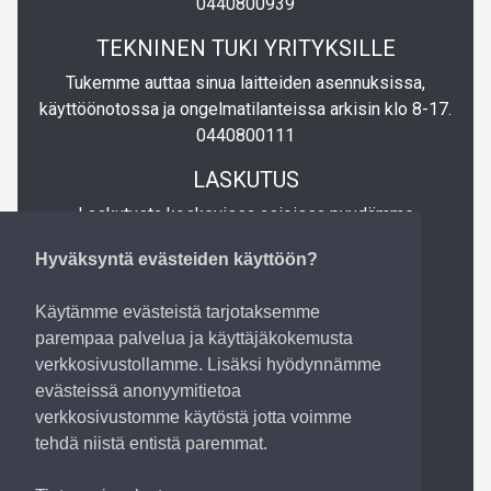
0440800939
TEKNINEN TUKI YRITYKSILLE
Tukemme auttaa sinua laitteiden asennuksissa,
käyttöönotossa ja ongelmatilanteissa arkisin klo 8-17.
0440800111
LASKUTUS
Laskutusta koskevissa asioissa pyydämme
lähettämään sähköpostia osoitteeseen
Hyväksyntä evästeiden käyttöön?
laskutus@tietopartio.fi
LASKUTUSTIEDOT
Käytämme evästeistä tarjotaksemme
parempaa palvelua ja käyttäjäkokemusta
Tietopartio Oy
verkkosivustollamme. Lisäksi hyödynnämme
Verkkolaskuosoite: 003723632721
evästeissä anonyymitietoa
Verkkolaskuoperaattori: 003723327487 (Apix
verkkosivustomme käytöstä jotta voimme
Messaging Oy)
tehdä niistä entistä paremmat.
Operaattoritunnus: DABAFIHH
Sähköpostilaskun osoite (PDF-muodossa):